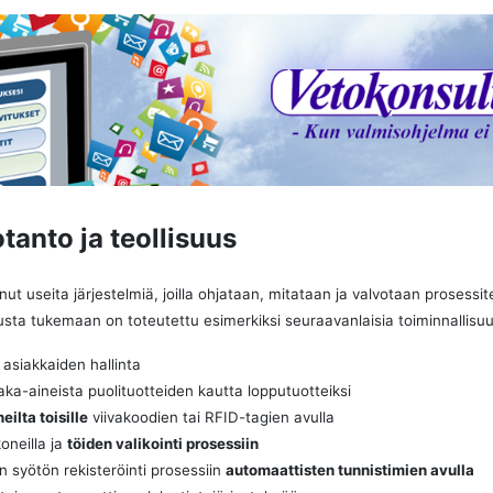
tanto ja teollisuus
nut useita järjestelmiä, joilla ohjataan, mitataan ja valvotaan prosessi
sta tukemaan on toteutettu esimerkiksi seuraavanlaisia toiminnallisuu
 asiakkaiden hallinta
ka-aineista puolituotteiden kautta lopputuotteiksi
eilta toisille
viivakoodien tai RFID-tagien avulla
oneilla ja
töiden valikointi prosessiin
n syötön rekisteröinti prosessiin
automaattisten tunnistimien avulla