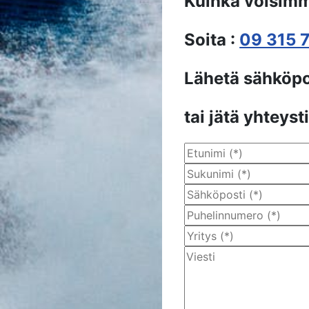
Kuinka voisimm
Soita :
09 315 
Lähetä sähköpo
tai jätä yhteyst