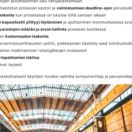
etojen automaattinen luku tietojärjestelmään
iheistetun prosessin keston ja
valmistumisen deadline-ajan
perusteel
askenta
kun prosessissa on lukuisia töitä samaan aikaan
 kapasiteetti ylittyy) löytäminen
ja ajoittaminen monimutkaisissa pro
varastojen määrän ja arvon hallinta
prosessin kestäessä
den
kustannusten laskenta
nvarmistusmittausten syöttö, poikkeamien käsittely sekä toimitustodi
kainen mallintaminen ratalogiikkojen mukaisesti
i
tapahtumien lokitus
omat tarpeet
kaskohtaisesti käyttäen hyväksi valmiita komponentteja ja perusmallej