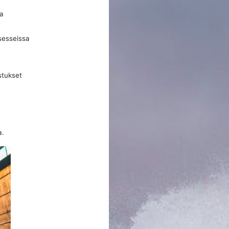
la
sesseissa
stukset
a.