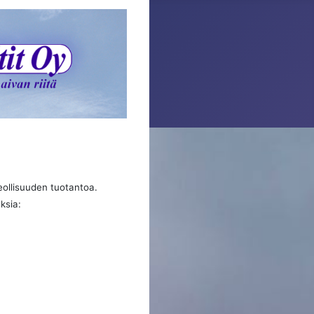
teollisuuden tuotantoa.
ksia: