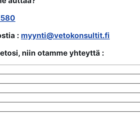
e auttaa?
7580
stia :
myynti@vetokonsultit.fi
ietosi, niin otamme yhteyttä :