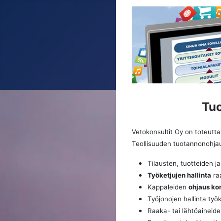
Tuo
Vetokonsultit Oy on toteutta
Teollisuuden tuotannonohjau
Tilausten, tuotteiden ja
Työketjujen hallinta
raa
Kappaleiden
ohjaus kon
Työjonojen hallinta työk
Raaka- tai lähtöaineide