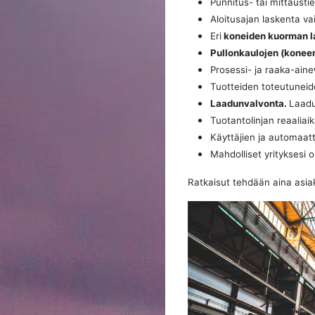
Punnitus- tai mittausti
Aloitusajan laskenta va
Eri
koneiden kuorman l
Pullonkaulojen (koneen
Prosessi- ja raaka-aine
Tuotteiden toteutunei
Laadunvalvonta.
Laadu
Tuotantolinjan reaaliai
Käyttäjien ja automaatt
Mahdolliset yrityksesi 
Ratkaisut tehdään aina asia